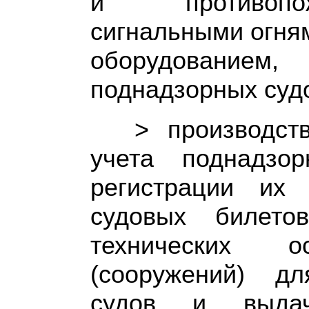
и противопож
сигнальными огня
оборудовани
поднадзорных суд
> производст
учета поднадзор
регистрации их
судовых билето
технических ос
(сооружений) д
судов и выда