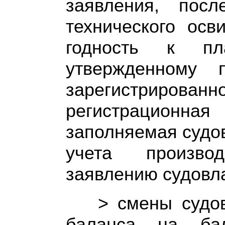
заявления, посл
технического осв
годность к п
утвержденному 
зарегистриров
регистрационна
заполняемая судо
учета произво
заявлению судовла
> смены судо
баланса на бал