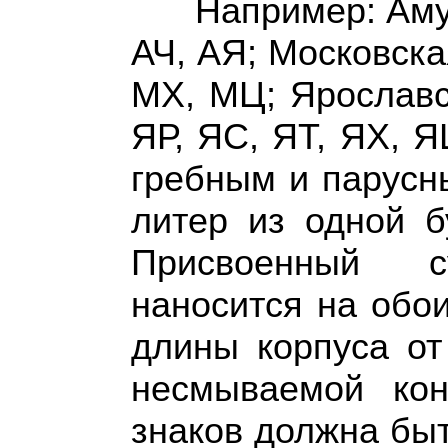
Например: Аму
АЧ, АЯ; Московска
MX
, МЦ; Ярослав
ЯР, ЯС, ЯТ, ЯХ, Я
гребным и парусн
литер из одной б
Присвоенный 
наносится на обои
длины корпуса от
несмываемой кон
знаков должна бы