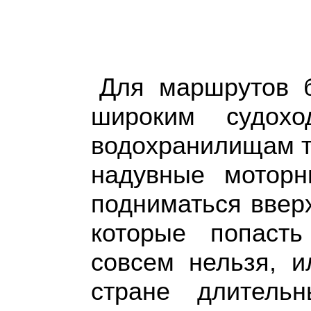
Для маршрутов 
широким судох
водохранилищам т
надувные мотор
подниматься вверх
которые попаст
совсем нельзя, и
стране длитель