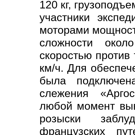
120 кг, грузоподъе
участники экспе
моторами мощность
сложности окол
скоростью против 
км/ч. Для обеспеч
была подключен
слежения «Арго
любой момент выв
розыски заблу
французских пут