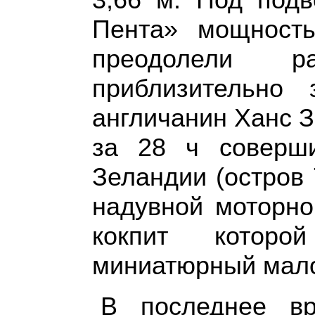
Пента» мощность
преодолели р
приблизительно
англичанин Ханс З
за 28 ч соверш
Зеландии (остров
надувной моторн
кокпит котор
миниатюрный мал
В последнее в