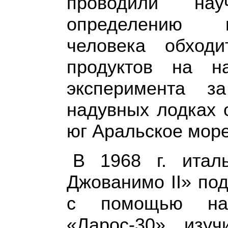
проводили на
определению в
человека обход
продуктов на н
эксперимента 
надувных лодках 
юг Аральское море
В 1968 г. итал
Джованимо
II
» по
с помощью над
«Ларос-30» изу