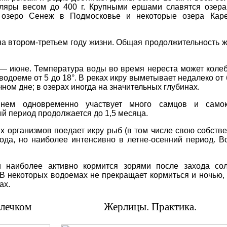
пляры
весом
до
400
г
.
Крупными
ершами
славятся
озера
,
озеро
Сенеж
в
Подмосковье
и некоторые
озера
Каре
на
втором
-
третьем
году жизни
.
Общая
продолжительность
ж
—
июне
.
Температура воды
во
время
нереста
может
коле
водоеме
от
5
до
18
°
.
В
реках
икру
выметывает
недалеко
от
чном
дне
;
в
озерах
иногда
на значительных
глубинах
.
нем
одновременно
участвует
много
самцов
и
само
ый
период
продолжается
до
1,5
месяца
.
ых
организмов
поедает икру
рыб
(
в
том
числе
свою
собств
года
,
но
наиболее
интенсивно в
летне
-
осенний
период
.
В
и
наиболее
активно
кормится
зорями
после
захода
со
В
некоторых
водоемах
не
прекращает
кормиться
и
ночью
ах
.
олечком
Жерлицы. Практика.