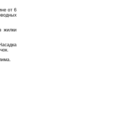
ине
от
6
оводных
з
жилки
Насадка
чок
.
лима
.