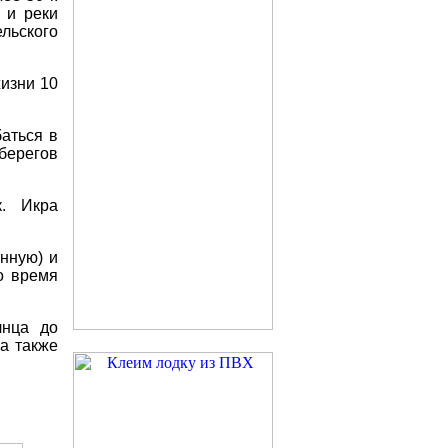
и
реки
льского
изни
10
баться
в
берегов
к
.
Икра
енную
)
и
о
время
лнца
до
,
а
также