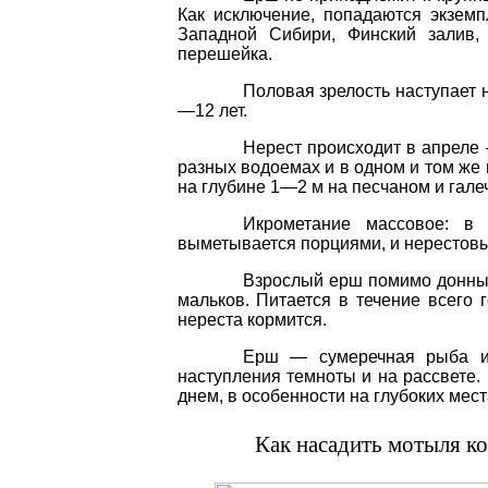
Как исключение
,
попадаются
экзем
Западной Сибири
,
Финский
залив
перешейка
.
Половая
зрелость
наступает
—
12
лет
.
Нерест
происходит
в
апреле
разных
водоемах
и
в
одном
и
том
же
на
глубине
1
—
2
м
на
песчаном
и
гале
Икрометание
массовое
:
в
выметывается
порциями
,
и
нерестов
Взрослый
ерш
помимо
донн
мальков
.
Питается
в
течение
всего
нереста
кормится
.
Ерш
—
сумеречная
рыба
наступления
темноты
и
на
рассвете
.
днем
,
в
особенности на
глубоких
мест
Как насадить мотыля к