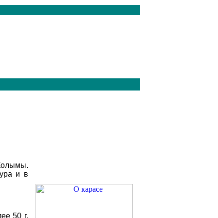
Колымы
.
ура
и
в
лее
50
г
.