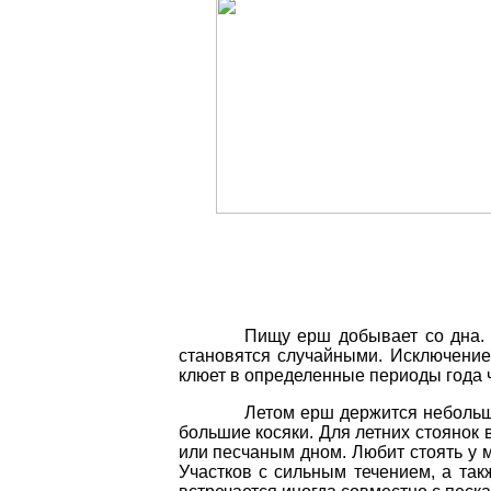
Пищу
ерш
добывает
со
дна
становятся случайными
.
Исключени
клюет
в
определенные периоды
года
Летом
ерш
держится
неболь
большие
косяки
.
Для
летних
стоянок
или
песчаным дном
.
Любит
стоять
у
Участков
с
сильным течением
,
а
так