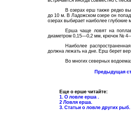
встречается
иногда
совместно
с
песк
В
озерах
ерш
также
редко
вы
до
10
м
.
В
Ладожском
озере
он
попад
озерах
выбирает
наиболее
глубокие
Ерша
чаще
ловят
на
попла
диаметром
0,15
—
0,2
мм
,
крючок
№
4
Наиболее
распространенная
должна
лежать на
дне
.
Ерш
берет
вер
Во
многих
северных
водоема
Предыдущая с
Еще о ерше читайте:
1. О ловле ерша .
2 Ловля ерша.
3. Статьи о ловле других рыб.