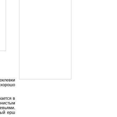
оклевки
хорошо
рается
в
инистым
евьями
.
лый
ерш