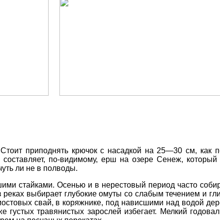
.
Стоит
приподнять
крючок
с
насадкой
на
25
—
30
см
,
как
п
е
составляет
,
по
-
видимому
,
ерш на
озере
Сенеж
,
который
чуть
ли
не
в
полводы
.
шими
стайками
.
Осенью и
в
нерестовый
период
часто
соби
в
реках
выбирает
глубокие омуты
со
слабым
течением
и
гл
мостовых
свай
,
в
коряжнике
,
под нависшими
над
водой
дер
же
густых
травянистых
зарослей
избегает
.
Мелкий
годова