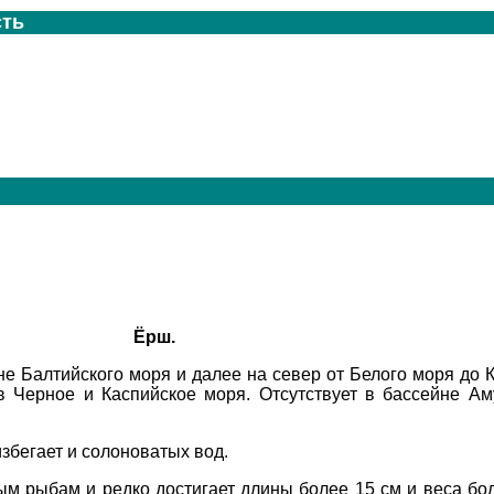
сть
Ёрш.
не
Балтийского
моря
и далее
на
север
от
Белого
моря
до
в
Черное
и
Каспийское
моря
.
Отсутствует
в
бассейне
Ам
избегает
и
солоноватых
вод
.
ым
рыбам
и
редко
достигает
длины
более
15
см
и
веса
бо