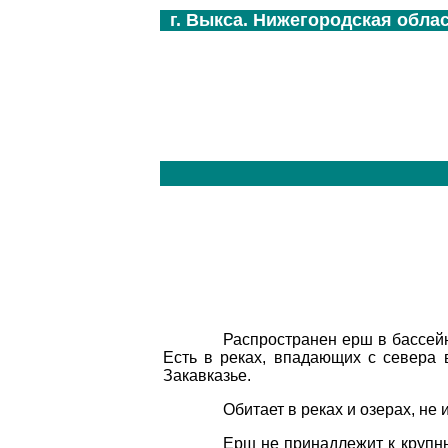
г. Выкса. Нижегородская обла
Распространен
ерш
в
бассей
Есть
в
реках
,
впадающих
с
севера
Закавказье
.
Обитает
в
реках
и
озерах
,
не
Ерш
не
принадлежит
к
крупн