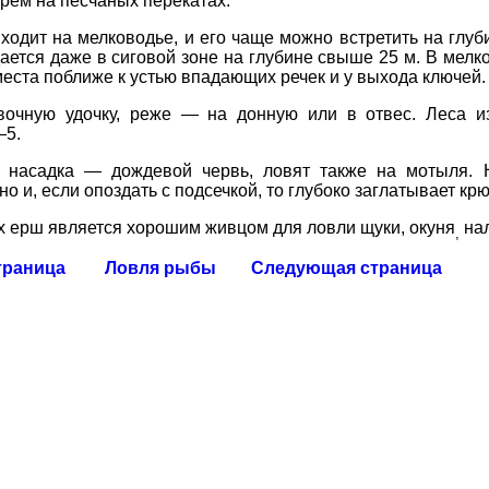
арем
на
песчаных
перекатах
.
ходит
на
мелководье
,
и
его
чаще
можно
встретить
на
глуб
ается
даже
в
сиговой
зоне на
глубине
свыше
25
м
.
В
мелк
места
поближе
к
устью
впадающих
речек
и
у
выхода
ключей
.
вочную
удочку
,
реже
—
на
донную
или
в
отвес
.
Леса
и
—
5.
насадка
—
дождевой червь
,
ловят
также
на
мотыля
.
но
и
,
если
опоздать
с
подсечкой
,
то
глубоко
заглатывает
крю
х
ерш
является
хорошим
живцом
для
ловли
щуки
,
окуня
на
,
траница
Ловля рыбы
Следующая страница