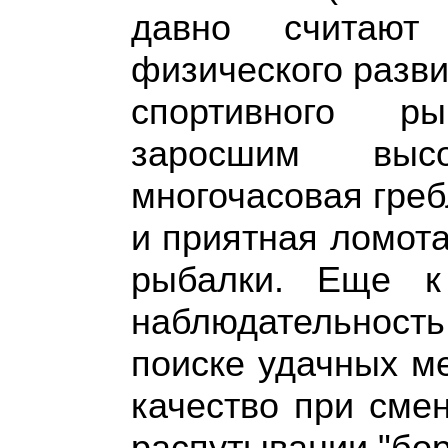
давно считаю
физического разв
спортивного р
заросшим выс
многочасовая греб
и приятная ломота
рыбалки. Еще к
наблюдательнос
поиске удачных ме
качество при смен
распутывании "бор