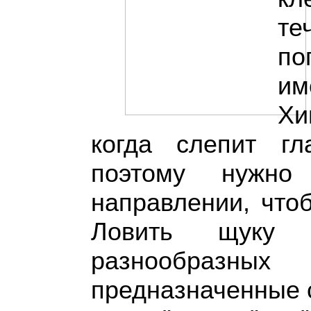
те
по
им
Хи
когда слепит гл
поэтому нужно
направлении, что
Ловить щуку 
разнообразны
предназначенные 