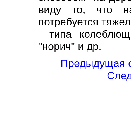
виду то, что н
потребуется тяжело
- типа колеблющи
"норич" и др.
Предыдущая с
След