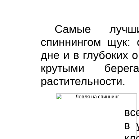
Самые лучш
спиннингом щук: 
дне и в глубоких о
крутыми бере
растительности.
вс
в 
кл