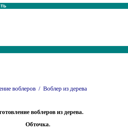
сть
ение воблеров
/
В
облер из дерева
готовление воблеров из дерева.
Обточка.