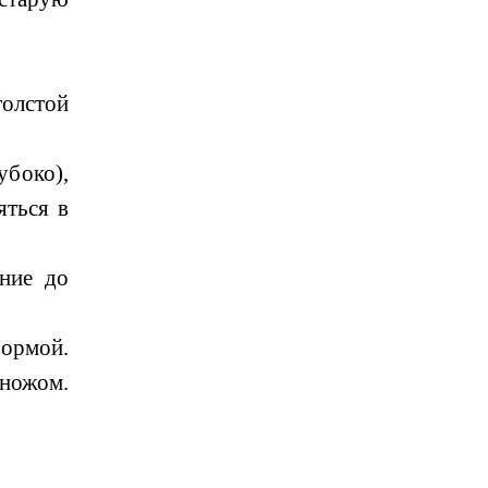
олстой
убоко),
яться в
ение до
формой.
 ножом.