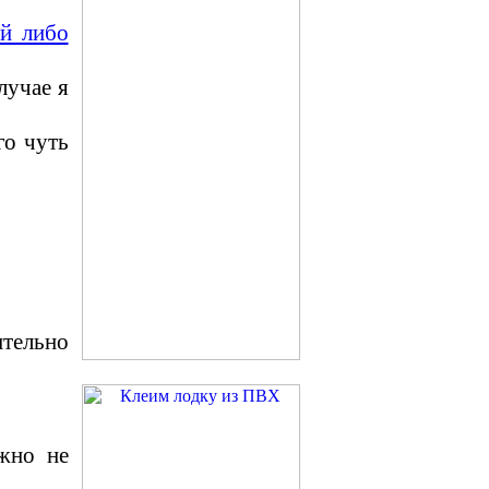
ой либо
лучае я
го чуть
ительно
жно не