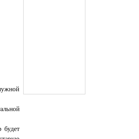
нужной
.
альной
р будет
старую