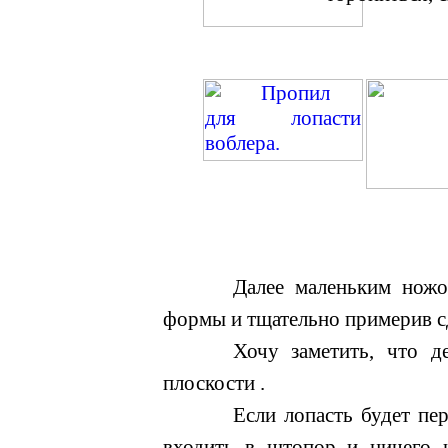
Далее маленьким нож
формы и тщательно примерив с
Хочу заметить, что д
плоскости .
Если лопасть будет пе
входить в штопор и ничего и