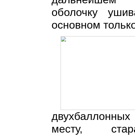
оболочку уши
основном только
двухбаллонны
месту, ста