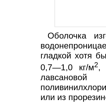
Оболочка изг
водонепроница
гладкой хотя б
2
0,7—1,0 кг/м
,
лавсано
поливинилхлор
или из прорезин