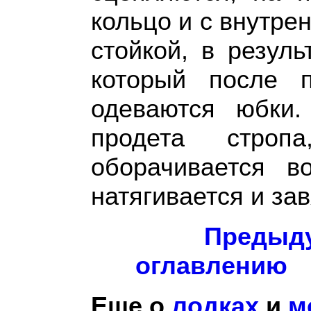
кольцо и с внутре
стойкой, в резуль
который после 
одеваются юбки.
продета стро
оборачивается в
натягивается и за
Предыду
оглавлению
Еще о
лодках
и
м