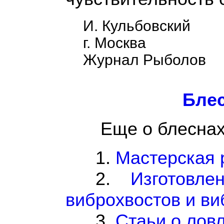
И. Кульбовский
г
.
Москва
Журнал Рыболов
Бле
Еще о блеснах
1.
Мастерская 
2.
Изготовле
виброхвостов и ви
3.
Стаьи о ловл