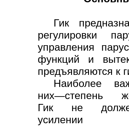
Гик предназн
регулировки па
управления парус
функций и вытек
предъявляются к ги
Наиболее ва
них—степень же
Гик не долж
усилении на